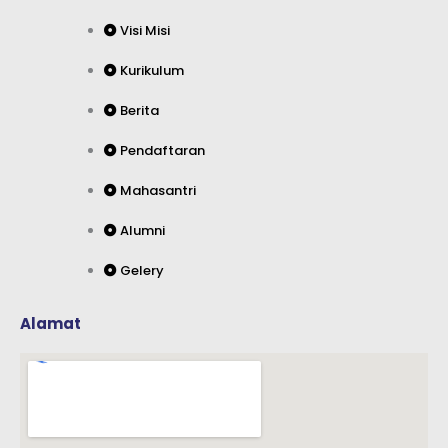
g
b
d
o
r
e
i
o
Visi Misi
a
n
k
m
Kurikulum
Berita
Pendaftaran
Mahasantri
Alumni
Gelery
Alamat