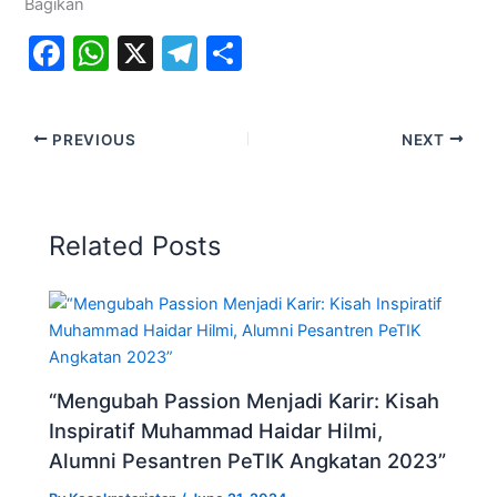
Bagikan
F
W
X
T
S
a
h
el
h
c
at
e
ar
PREVIOUS
NEXT
e
s
gr
e
b
A
a
o
p
m
Related Posts
o
p
k
“Mengubah Passion Menjadi Karir: Kisah
Inspiratif Muhammad Haidar Hilmi,
Alumni Pesantren PeTIK Angkatan 2023”