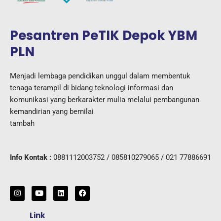
Pesantren PeTIK Depok YBM
PLN
Menjadi lembaga pendidikan unggul dalam membentuk
tenaga terampil di bidang teknologi informasi dan
komunikasi yang berkarakter mulia melalui pembangunan
kemandirian yang bernilai
tambah
Info Kontak :
0881112003752 / 085810279065 / 021 77886691
I
Y
L
F
n
o
i
a
s
u
n
c
t
t
k
e
Link
a
u
e
b