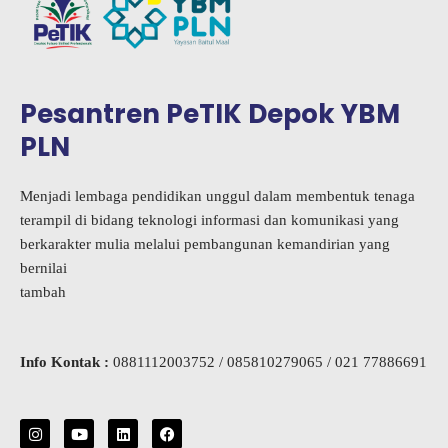
Pesantren PeTIK Depok YBM
PLN
Menjadi lembaga pendidikan unggul dalam membentuk tenaga
terampil di bidang teknologi informasi dan komunikasi yang
berkarakter mulia melalui pembangunan kemandirian yang
bernilai
tambah
Info Kontak :
0881112003752 / 085810279065 / 021 77886691
I
Y
L
F
n
o
i
a