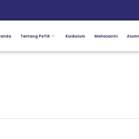
randa
Tentang PeTIK
Kurikulum
Mahasantri
Alumn