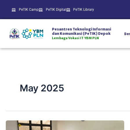
Skip
PeTIK Camp
PeTIK Digital
PeTIK Library
to
content
Pesantren Teknologi Informasi
Be
dan Komunikasi (PeTIK) Depok
Lembaga Vokasi IT YBM PLN
May 2025