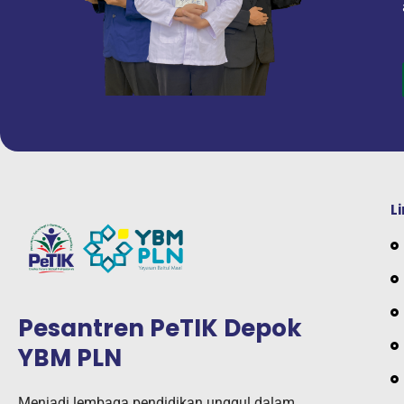
L
Pesantren PeTIK Depok
YBM PLN
Menjadi lembaga pendidikan unggul dalam