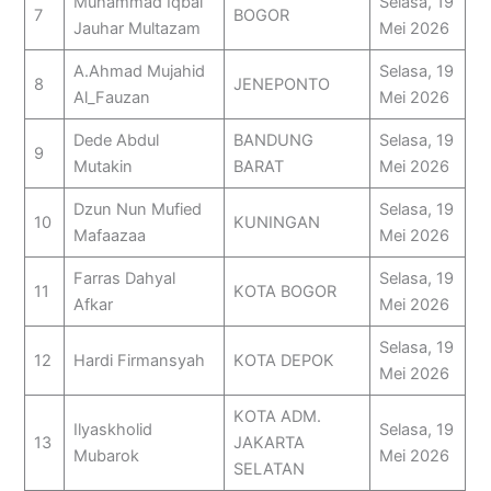
Muhammad Iqbal
Selasa, 19
7
BOGOR
Jauhar Multazam
Mei 2026
A.Ahmad Mujahid
Selasa, 19
8
JENEPONTO
Al_Fauzan
Mei 2026
Dede Abdul
BANDUNG
Selasa, 19
9
Mutakin
BARAT
Mei 2026
Dzun Nun Mufied
Selasa, 19
10
KUNINGAN
Mafaazaa
Mei 2026
Farras Dahyal
Selasa, 19
11
KOTA BOGOR
Afkar
Mei 2026
Selasa, 19
12
Hardi Firmansyah
KOTA DEPOK
Mei 2026
KOTA ADM.
Ilyaskholid
Selasa, 19
13
JAKARTA
Mubarok
Mei 2026
SELATAN