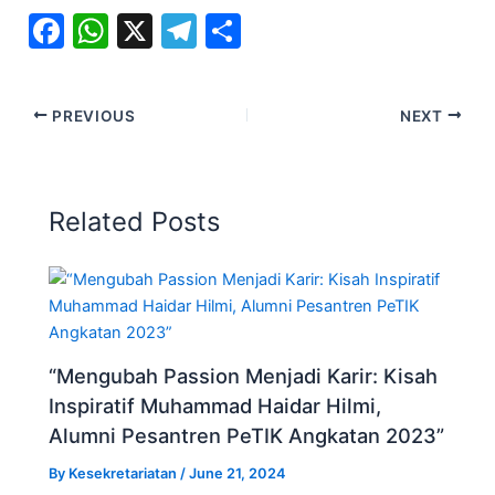
F
W
X
T
S
a
h
el
h
c
at
e
ar
PREVIOUS
NEXT
e
s
gr
e
b
A
a
o
p
m
Related Posts
o
p
k
“Mengubah Passion Menjadi Karir: Kisah
Inspiratif Muhammad Haidar Hilmi,
Alumni Pesantren PeTIK Angkatan 2023”
By
Kesekretariatan
/
June 21, 2024