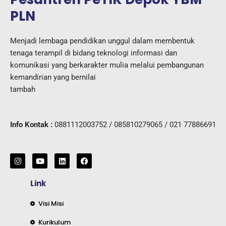
PLN
Menjadi lembaga pendidikan unggul dalam membentuk
tenaga terampil di bidang teknologi informasi dan
komunikasi yang berkarakter mulia melalui pembangunan
kemandirian yang bernilai
tambah
Info Kontak :
0881112003752 / 085810279065 / 021 77886691
I
Y
L
F
n
o
i
a
s
u
n
c
t
t
k
e
Link
a
u
e
b
g
b
d
o
r
e
i
o
Visi Misi
a
n
k
m
Kurikulum