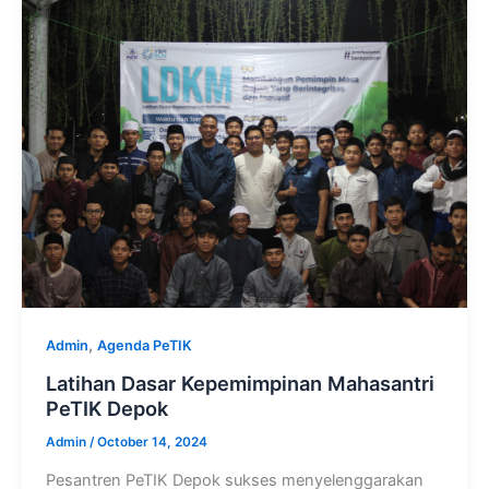
,
Admin
Agenda PeTIK
Latihan Dasar Kepemimpinan Mahasantri
PeTIK Depok
Admin
/
October 14, 2024
Pesantren PeTIK Depok sukses menyelenggarakan