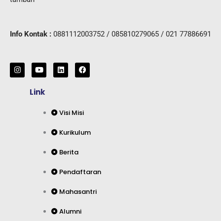
Info Kontak :
0881112003752 / 085810279065 / 021 77886691
I
Y
L
F
n
o
i
a
s
u
n
c
t
t
k
e
Link
a
u
e
b
g
b
d
o
r
e
i
o
Visi Misi
a
n
k
m
Kurikulum
Berita
Pendaftaran
Mahasantri
Alumni