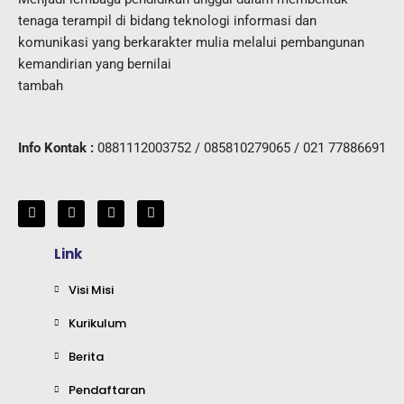
tenaga terampil di bidang teknologi informasi dan
komunikasi yang berkarakter mulia melalui pembangunan
kemandirian yang bernilai
tambah
Info Kontak :
0881112003752 / 085810279065 / 021 77886691
I
Y
L
F
n
o
i
a
s
u
n
c
t
t
k
e
Link
a
u
e
b
g
b
d
o
r
e
i
o
Visi Misi
a
n
k
m
Kurikulum
Berita
Pendaftaran