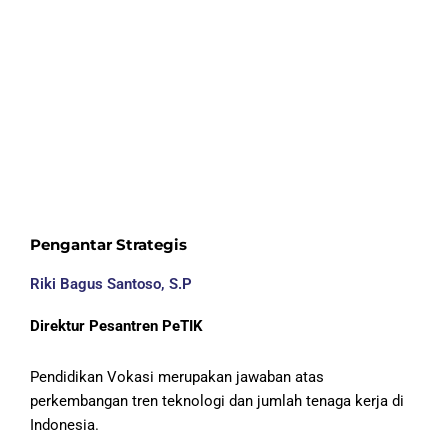
KARAKTER
Mahasantri menguasai 6 nilai karakter Mahasantri
Pesantren PeTIK.
Pengantar Strategis
Riki Bagus Santoso, S.P
Direktur Pesantren PeTIK
Pendidikan Vokasi merupakan jawaban atas
perkembangan tren teknologi dan jumlah tenaga kerja di
Indonesia.