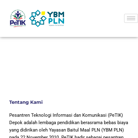
Skip
to
content
Tentang Kami
Pesantren Teknologi Informasi dan Komunikasi (PeTIK)
Depok adalah lembaga pendidikan berasrama bebas biaya
yang didirikan oleh Yayasan Baitul Maal PLN (YBM PLN)
pada 22 November 2010. PeTIK hadir sebagai pesantren