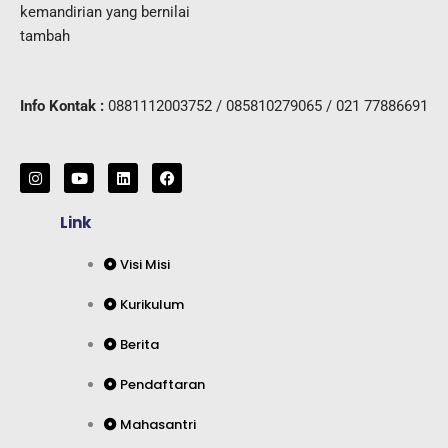
kemandirian yang bernilai
tambah
Info Kontak :
0881112003752 / 085810279065 / 021 77886691
I
Y
L
F
n
o
i
a
s
u
n
c
t
t
k
e
Link
a
u
e
b
g
b
d
o
r
e
i
o
Visi Misi
a
n
k
m
Kurikulum
Berita
Pendaftaran
Mahasantri