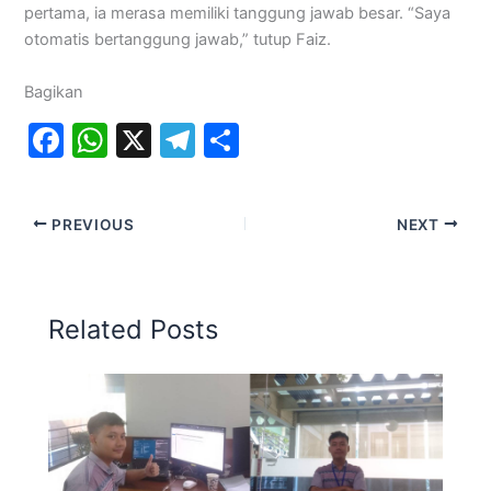
pertama, ia merasa memiliki tanggung jawab besar. “Saya
otomatis bertanggung jawab,” tutup Faiz.
Bagikan
F
W
X
T
S
a
h
el
h
c
at
e
ar
PREVIOUS
NEXT
e
s
gr
e
b
A
a
o
p
m
Related Posts
o
p
k