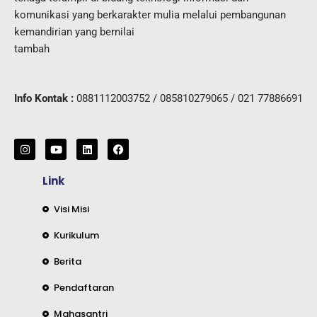
komunikasi yang berkarakter mulia melalui pembangunan
kemandirian yang bernilai
tambah
Info Kontak :
0881112003752 / 085810279065 / 021 77886691
I
Y
L
F
n
o
i
a
s
u
n
c
t
t
k
e
Link
a
u
e
b
g
b
d
o
r
e
i
o
Visi Misi
a
n
k
m
Kurikulum
Berita
Pendaftaran
Mahasantri